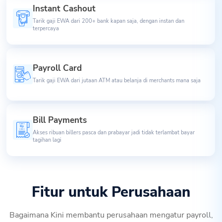
Instant Cashout
Tarik gaji EWA dari 200+ bank kapan saja, dengan instan dan
terpercaya
Payroll Card
Tarik gaji EWA dari jutaan ATM atau belanja di merchants mana saja
Bill Payments
Akses ribuan billers pasca dan prabayar jadi tidak terlambat bayar
tagihan lagi
Fitur untuk Perusahaan
Bagaimana Kini membantu perusahaan mengatur payroll,