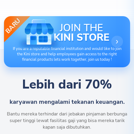
BARU
JOIN THE
KINI STORE
If you are a reputable financial institution and would like to join
the Kini store and help employees gain access to the right
financial products lets work together, join us today !
Lebih dari 70%
karyawan mengalami tekanan keuangan.
Bantu mereka terhindar dari jebakan pinjaman berbunga
super tinggi lewat fasilitas gaji yang bisa mereka tarik
kapan saja dibutuhkan.